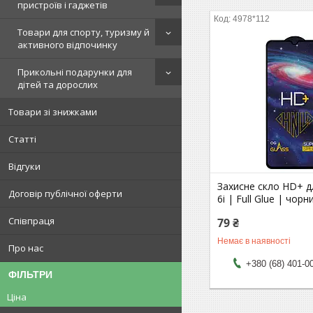
пристроїв і гаджетів
4978*112
Товари для спорту, туризму й
активного відпочинку
Прикольні подарунки для
дітей та дорослих
Товари зі знижками
Статті
Відгуки
Захисне скло HD+ д
Договір публічної оферти
6i | Full Glue | чорн
Співпраця
79 ₴
Немає в наявності
Про нас
+380 (68) 401-0
ФІЛЬТРИ
Ціна