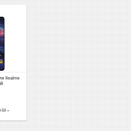
ля Realme
ий
0-59