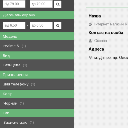
Діагональ екрану
Інтернет магазин K
Модель
Оксана
realme 6i
1
Вид
м. Дніпро, пр. Оле
Глянцева
1
Призначення
Для телефону
1
Колір
Чорний
1
Тип
Захисне скло
1