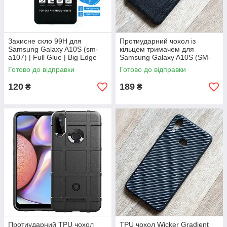
Захисне скло 99H для
Протиударний чохол із
Samsung Galaxy A10S (sm-
кільцем тримачем для
a107) | Full Glue | Big Edge
Samsung Galaxy A10S (SM-
A107)
Готово до відправки
Готово до відправки
120
189
₴
₴
Протиударний TPU чохол
TPU чохол Wicker Gradient