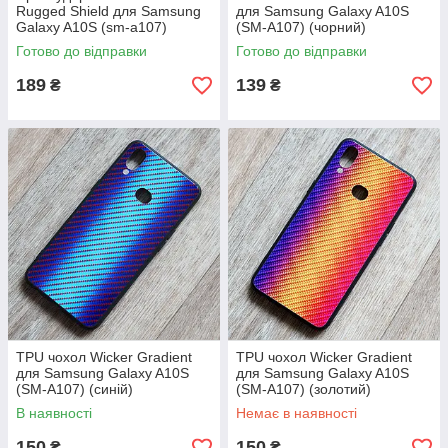
Rugged Shield для Samsung
для Samsung Galaxy A10S
Galaxy A10S (sm-a107)
(SM-A107) (чорний)
Готово до відправки
Готово до відправки
189
139
₴
₴
TPU чохол Wicker Gradient
TPU чохол Wicker Gradient
для Samsung Galaxy A10S
для Samsung Galaxy A10S
(SM-A107) (синій)
(SM-A107) (золотий)
В наявності
Немає в наявності
150
150
₴
₴