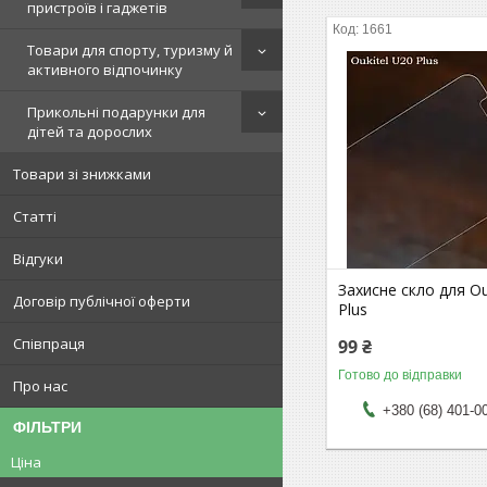
пристроїв і гаджетів
1661
Товари для спорту, туризму й
активного відпочинку
Прикольні подарунки для
дітей та дорослих
Товари зі знижками
Статті
Відгуки
Захисне скло для Ou
Договір публічної оферти
Plus
Співпраця
99 ₴
Готово до відправки
Про нас
+380 (68) 401-0
ФІЛЬТРИ
Ціна