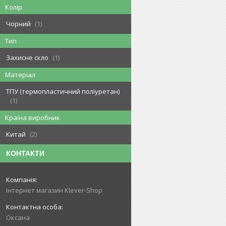
Колір
Чорний
1
Тип
Захисне скло
1
Матеріал
ТПУ (термопластичний поліуретан)
1
Країна виробник
Китай
2
КОНТАКТИ
Інтернет магазин Klever-Shop
Оксана