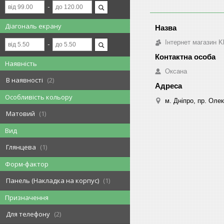
Діагональ екрану
Інтернет магазин K
Наявність
Оксана
В наявності
2
Особливість кольору
м. Дніпро, пр. Оле
Матовий
1
Вид
Глянцева
1
Форм-фактор
Панель (Накладка на корпус)
1
Призначення
Для телефону
2