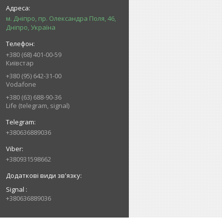
м. Дніпро, пр. Олександра Поля, 46,
Дніпро, Україна
+380 (68) 401-00-59
Київстар
+380 (95) 642-31-00
Vodafone
+380 (63) 688-90-36
Life (telegram, signal)
+380636889036
+380931598662
Signal
+380636889036