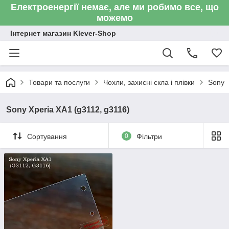
Електроенергії немає, але ми робимо все, що
можемо
Інтернет магазин Klever-Shop
Товари та послуги
Чохли, захисні скла і плівки
Sony
Sony Xperia XA1 (g3112, g3116)
Сортування
0
Фільтри