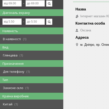
Діагональ екрану
Інтернет магазин K
Оксана
Наявність
В наявності
1
м. Дніпро, пр. Оле
Вид
Глянцева
1
Призначення
Для телефону
1
Тип
Захисне скло
1
Країна виробник
Китай
1