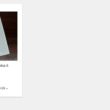
kia 6
0-59