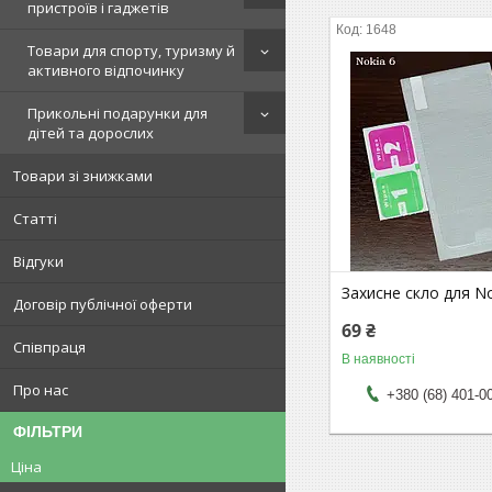
пристроїв і гаджетів
1648
Товари для спорту, туризму й
активного відпочинку
Прикольні подарунки для
дітей та дорослих
Товари зі знижками
Статті
Відгуки
Захисне скло для No
Договір публічної оферти
69 ₴
Співпраця
В наявності
Про нас
+380 (68) 401-0
ФІЛЬТРИ
Ціна