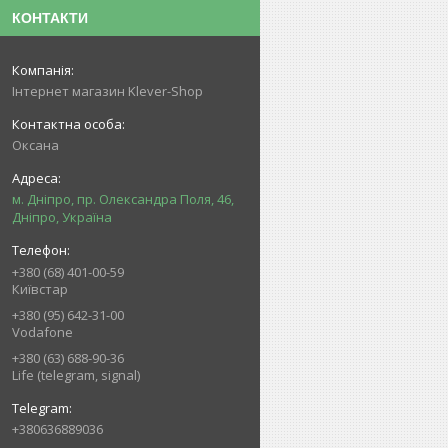
КОНТАКТИ
Інтернет магазин Klever-Shop
Оксана
м. Дніпро, пр. Олександра Поля, 46,
Дніпро, Україна
+380 (68) 401-00-59
Київстар
+380 (95) 642-31-00
Vodafone
+380 (63) 688-90-36
Life (telegram, signal)
+380636889036