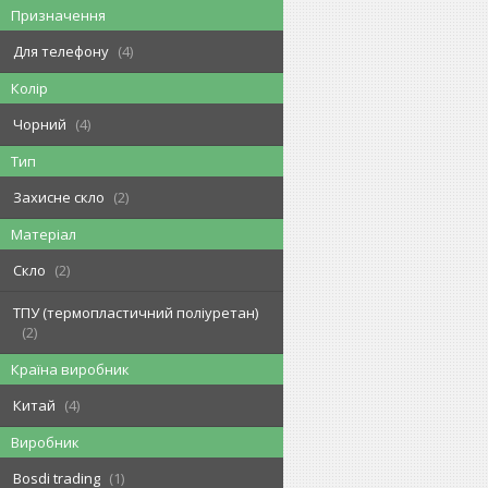
Призначення
Для телефону
4
Колір
Чорний
4
Тип
Захисне скло
2
Матеріал
Скло
2
ТПУ (термопластичний поліуретан)
2
Країна виробник
Китай
4
Виробник
Bosdi trading
1