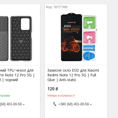
4
7872*368
ний TPU чехол для
Захисне скло ESD для Xiaomi
mi Note 12 Pro 5G |
Redmi Note 12 Pro 5G | Full
ll | чорний
Glue | Anti-static
120 ₴
дправки
Немає в наявності
(68) 401-00-59
+380 (68) 401-00-59