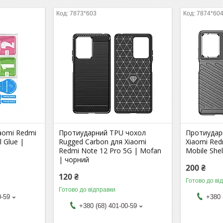
7873*603
7874*60
iaomi Redmi
Протиударний TPU чохол
Протиудар
l Glue |
Rugged Carbon для Xiaomi
Xiaomi Red
Redmi Note 12 Pro 5G | Mofan
Mobile She
| чорний
200 ₴
120 ₴
Готово до ві
Готово до відправки
0-59
+380 
+380 (68) 401-00-59