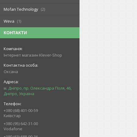
Mofan Technology
2
Weva
1
КОНТАКТИ
Інтернет магазин Klever-Shop
Оксана
м. Дніпро, пр. Олександра Поля, 46,
Дніпро, Україна
+380 (68) 401-00-59
Київстар
+380 (95) 642-31-00
Vodafone
+380 (63) 688-90-36