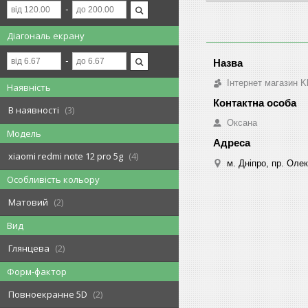
Діагональ екрану
Інтернет магазин K
Наявність
В наявності
3
Оксана
Модель
xiaomi redmi note 12 pro 5g
4
м. Дніпро, пр. Оле
Особливість кольору
Матовий
2
Вид
Глянцева
2
Форм-фактор
Повноекранне 5D
2