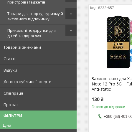
пристроїв і гаджетів
8232*657
Товари для спорту, туризму й
активного відпочинку
Прикольні подарунки для
дітей та дорослих
Товари зі знижками
Статті
Відгуки
Захисне скло для X
Договір публічної оферти
Note 12 Pro 5G | Ful
Anti-static
Співпраця
130 ₴
Про нас
Готово до відправки
ФІЛЬТРИ
+380 (68) 401-0
Ціна