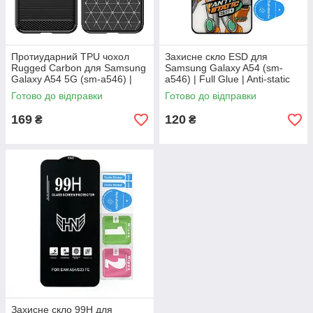
Протиударний TPU чохол
Захисне скло ESD для
Rugged Carbon для Samsung
Samsung Galaxy A54 (sm-
Galaxy A54 5G (sm-a546) |
a546) | Full Glue | Anti-static
Mofan | чорний
Готово до відправки
Готово до відправки
169
120
₴
₴
Захисне скло 99H для