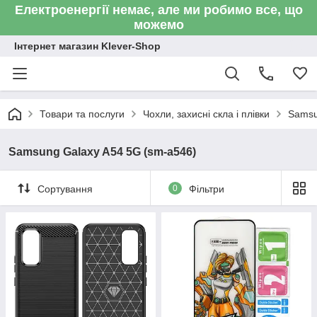
Електроенергії немає, але ми робимо все, що
можемо
Інтернет магазин Klever-Shop
Товари та послуги
Чохли, захисні скла і плівки
Sams
Samsung Galaxy A54 5G (sm-a546)
Сортування
0
Фільтри