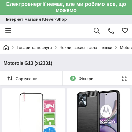
Електроенергії немає, але ми робимо все, що
можемо
Інтернет магазин Klever-Shop
Товари та послуги
Чохли, захисні скла і плівки
Motor
Motorola G13 (xt2331)
Сортування
0
Фільтри