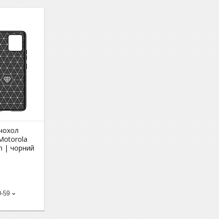
чохол
Motorola
n | чорний
0-59