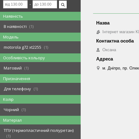
Наявність
В наявності
1
Інтернет магазин K
Модель
motorola g72 xt2255
1
Оксана
Особливість кольору
Матовий
1
м. Дніпро, пр. Оле
Призначення
Для телефону
1
Колір
Чорний
1
Матеріал
ТПУ (термопластичний поліуретан)
1