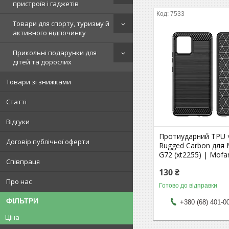
пристроїв і гаджетів
7533
Товари для спорту, туризму й
активного відпочинку
Прикольні подарунки для
дітей та дорослих
Товари зі знижками
Статті
Відгуки
Протиударний TPU 
Договір публічної оферти
Rugged Carbon для 
G72 (xt2255) | Mofa
Співпраця
130 ₴
Про нас
Готово до відправки
ФІЛЬТРИ
+380 (68) 401-0
Ціна