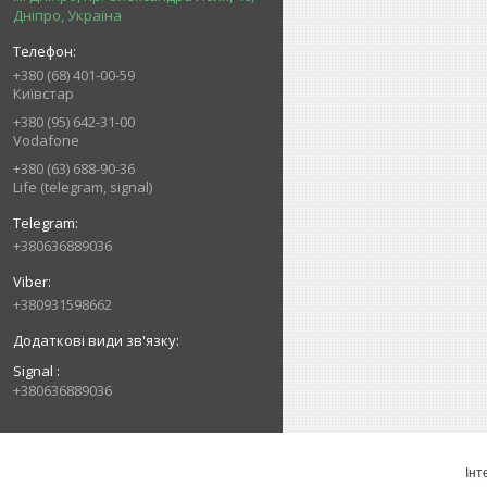
Дніпро, Україна
+380 (68) 401-00-59
Київстар
+380 (95) 642-31-00
Vodafone
+380 (63) 688-90-36
Life (telegram, signal)
+380636889036
+380931598662
Signal
+380636889036