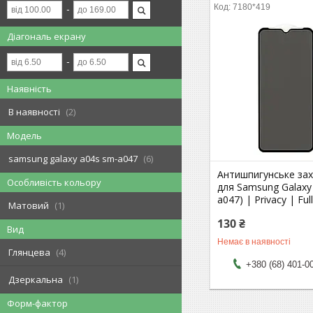
7180*419
Діагональ екрану
Наявність
В наявності
2
Модель
samsung galaxy a04s sm-a047
6
Антишпигунське зах
Особливість кольору
для Samsung Galaxy
a047) | Privacy | Ful
Матовий
1
130 ₴
Вид
Немає в наявності
Глянцева
4
+380 (68) 401-0
Дзеркальна
1
Форм-фактор