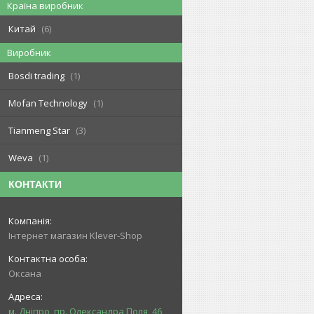
Країна виробник
Китай
6
Виробник
Bosdi trading
1
Mofan Technology
1
Tianmeng Star
3
Weva
1
КОНТАКТИ
Інтернет магазин Klever-Shop
Оксана
м. Дніпро, пр. Олександра Поля, 46,