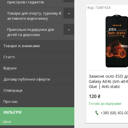
пристроїв і гаджетів
7166*416
Товари для спорту, туризму й
активного відпочинку
Прикольні подарунки для
дітей та дорослих
Товари зі знижками
Статті
Відгуки
Захисне скло ESD д
Договір публічної оферти
Galaxy A04s (sm-a047
Glue | Anti-static
Співпраця
120 ₴
Про нас
Готово до відправки
ФІЛЬТРИ
+380 (68) 401-0
Ціна