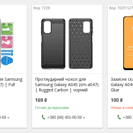
7228
7025*12
ля Samsung
Протиударний чохол для
Захисне с
) | Full
Samsung Galaxy A04S (sm-a047)
Galaxy A04s
| Rugged Carbon | чорний
Glue
169 ₴
100 ₴
Готово до відправки
Немає в наяв
0-59
+380 (68) 401-00-59
+380 