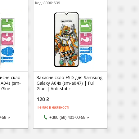
8096*639
исне скло
Захисне скло ESD для Samsung
 A04s (sm-
Galaxy A04s (sm-a047) | Full
l Glue
Glue | Anti-static
120 ₴
Немає в наявності
0-59
+380 (68) 401-00-59