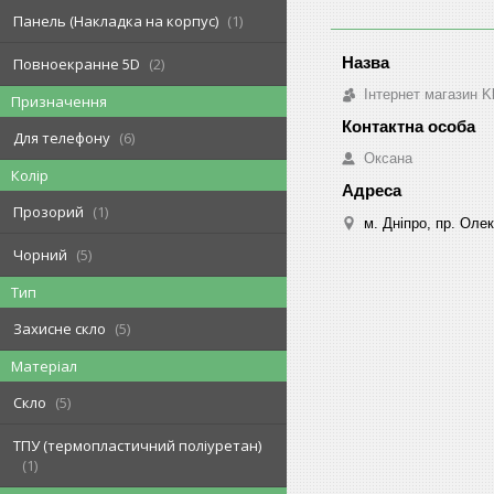
Панель (Накладка на корпус)
1
Повноекранне 5D
2
Інтернет магазин K
Призначення
Для телефону
6
Оксана
Колір
Прозорий
1
м. Дніпро, пр. Оле
Чорний
5
Тип
Захисне скло
5
Матеріал
Скло
5
ТПУ (термопластичний поліуретан)
1