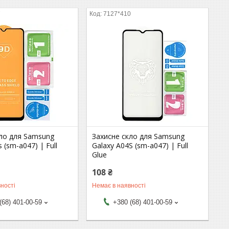
7
7127*410
кло для Samsung
Захисне скло для Samsung
 (sm-a047) | Full
Galaxy A04S (sm-a047) | Full
Glue
108 ₴
ності
Немає в наявності
(68) 401-00-59
+380 (68) 401-00-59