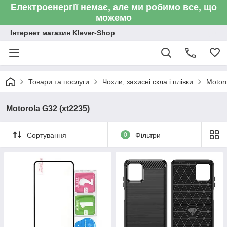
Електроенергії немає, але ми робимо все, що
можемо
Інтернет магазин Klever-Shop
Товари та послуги
Чохли, захисні скла і плівки
Motor
Motorola G32 (xt2235)
Сортування
0
Фільтри