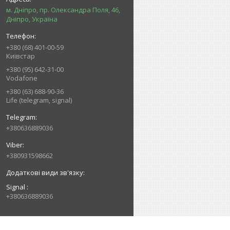
м. Дніпро, пр. Олександра Поля, 46,
Дніпро, Україна
+380 (68) 401-00-59
Київстар
+380 (95) 642-31-00
Vodafone
+380 (63) 688-90-36
Life (telegram, signal)
+380636889036
+380931598662
Signal
+380636889036