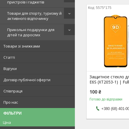
пристроїв і гаджетів
5575*175
Товари для спорту, туризму й
активного відпочинку
Прикольні подарунки для
дітей та дорослих
Товари зі знижками
Статті
Відгуки
Защитное стекло д
Договір публічної оферти
E6S (XT2053-1) | Ful
Співпраця
100 ₴
Готово до відправки
Про нас
+380 (68) 401-0
ФІЛЬТРИ
Ціна