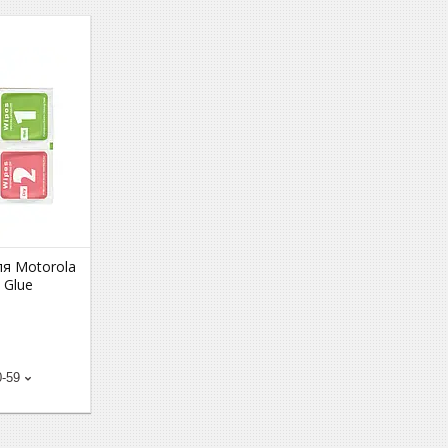
ля Motorola
l Glue
0-59