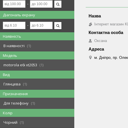
Діагональ екрану
Інтернет магазин K
Наявність
Оксана
В наявності
1
Модель
м. Дніпро, пр. Оле
motorola e6i xt2053
1
Вид
Глянцева
1
Призначення
Для телефону
1
Колір
Чорний
1