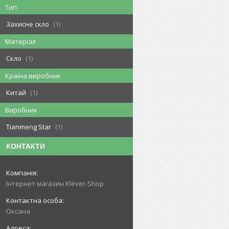
Тип
Захисне скло
1
Матеріал
Скло
1
Країна виробник
Китай
1
Виробник
Tianmeng Star
1
КОНТАКТИ
Інтернет магазин Klever-Shop
Оксана