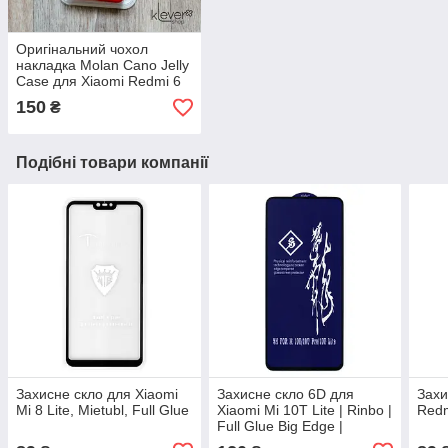
Оригінальний чохол
накладка Molan Cano Jelly
Case для Xiaomi Redmi 6
Pro (Mi A2 Lite) (червоний)
150
₴
Подібні товари компанії
Захисне скло для Xiaomi
Захисне скло 6D для
Захи
Mi 8 Lite, Mietubl, Full Glue
Xiaomi Mi 10T Lite | Rinbo |
Redm
Full Glue Big Edge |
чорний