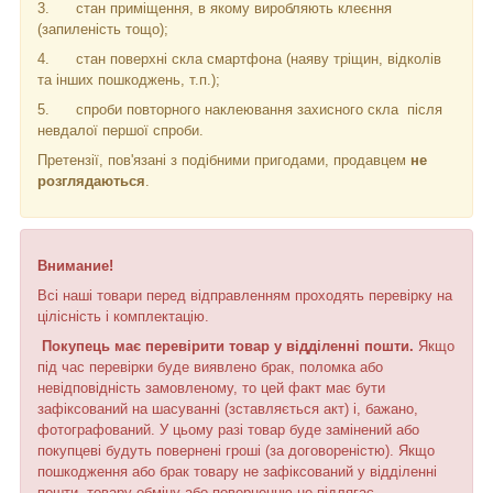
3.
стан приміщення, в якому виробляють клеєння
(запиленість тощо);
4.
стан поверхні скла смартфона (наяву тріщин, відколів
та інших пошкоджень, т.п.);
5.
спроби повторного наклеювання захисного скла
після
невдалої першої спроби.
Претензії, пов'язані з подібними пригодами, продавцем
не
розглядаються
.
Внимание!
Всі наші товари перед відправленням проходять перевірку на
цілісність і комплектацію.
Покупець має перевірити товар у відділенні пошти.
Якщо
під час перевірки буде виявлено брак, поломка або
невідповідність замовленому, то цей факт має бути
зафіксований на шасуванні (зставляється акт) і, бажано,
фотографований. У цьому разі товар буде замінений або
покупцеві будуть повернені гроші (за договореністю). Якщо
пошкодження або брак товару не зафіксований у відділенні
пошти, товару обміну або поверненню не підлягає.