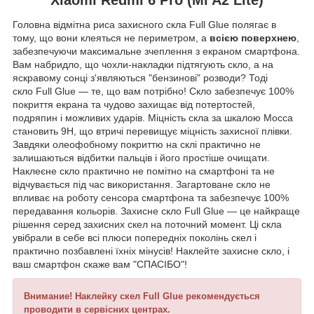
Головна відмітна риса захисного скла Full Glue полягає в
тому, що вони клеяться не периметром, а
всією поверхнею
,
забезпечуючи максимальне зчеплення з екраном смартфона.
Вам набридло, що чохли-накладки підтягують скло, а на
яскравому сонці з'являються "бензинові" розводи? Тоді
скло Full Glue — те, що вам потрібно! Скло забезпечує 100%
покриття екрана та чудово захищає від потертостей,
подряпин і можливих ударів. Міцність скла за шкалою Мосса
становить 9
H
, що втричі перевищує міцність захисної плівки.
Завдяки олеофобному покриттю на склі практично не
залишаються відбитки пальців і його простіше очищати.
Наклеєне скло практично не помітно на смартфоні та не
відчувається під час використання. Загартоване скло не
впливає на роботу сенсора смартфона та забезпечує 100%
передавання кольорів. Захисне скло Full Glue — це найкраще
рішення серед захисних скел на поточний момент. Ці скла
увібрали в себе всі плюси попередніх поколінь скел і
практично позбавлені їхніх мінусів! Наклейте захисне скло, і
ваш смартфон скаже вам "СПАСІБО"!
Внимание! Наклейку скел Full Glue рекомендується
проводити в сервісних центрах.