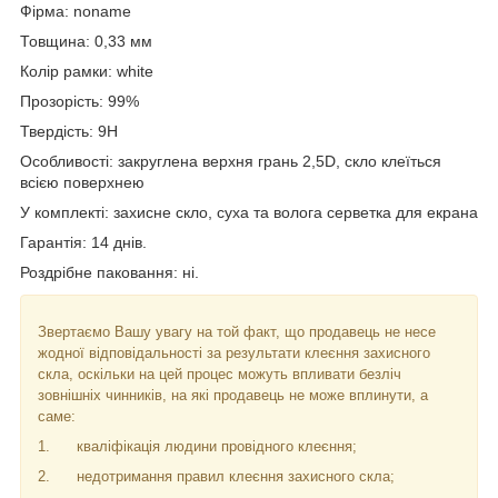
Фірма:
noname
Товщина: 0,33 мм
Колір рамки: white
Прозорість: 99%
Твердість: 9
H
Особливості: закруглена верхня грань 2,5D, скло клеїться
всією поверхнею
У комплекті: захисне скло, суха та волога серветка для екрана
Гарантія: 14 днів.
Роздрібне паковання: ні.
Звертаємо Вашу увагу на той факт, що продавець не несе
жодної відповідальності за результати клеєння захисного
скла, оскільки на цей процес можуть впливати безліч
зовнішніх чинників, на які продавець не може вплинути, а
саме:
1.
кваліфікація людини провідного клеєння;
2.
недотримання правил клеєння захисного скла;