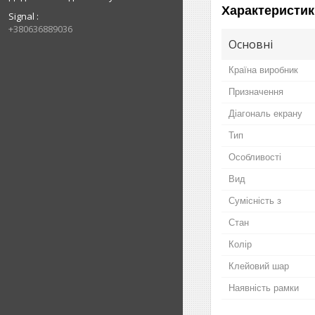
Характеристик
Signal
+380636889036
Основні
Країна виробник
Призначення
Діагональ екрану
Тип
Особливості
Вид
Сумісність з
Стан
Колір
Клейовий шар
Наявність рамки