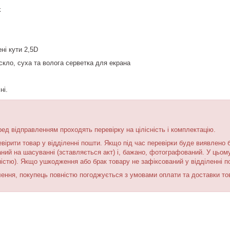
k
ні кути 2,5D
 скло, суха та волога серветка для екрана
ні.
ред відправленням проходять перевірку на цілісність і комплектацію.
вірити товар у відділенні пошти. Якщо під час перевірки буде виявлено 
ний на шасуванні (зставляється акт) і, бажано, фотографований. У цьому
ністю). Якщо ушкодження або брак товару не зафіксований у відділенні п
ння, покупець повністю погоджується з умовами оплати та доставки това