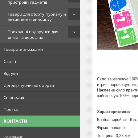
пристроїв і гаджетів
Товари для спорту, туризму й
активного відпочинку
Прикольні подарунки для
дітей та дорослих
Товари зі знижками
Статті
Відгуки
Скло забезпечує 100%
втричі перевищує міц
Договір публічної оферти
Наклеєне скло практи
забезпечує 100% пере
Співпраця
Про нас
Характеристики:
Країна-виробник: Кит
КОНТАКТИ
Фірма:
noname
Товщина: 0,33 мм