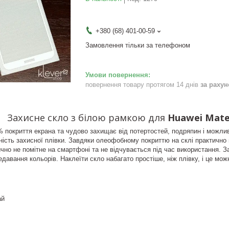
+380 (68) 401-00-59
Замовлення тільки за телефоном
повернення товару протягом 14 днів
за раху
Захисне скло з білою рамкою для
Huawei Mate 
 покриття екрана та чудово захищає від потертостей, подряпин і можлив
ність захисної плівки. Завдяки олеофобному покриттю на склі практично 
чно не помітне на смартфоні та не відчувається під час використання. 
давання кольорів. Наклеїти скло набагато простіше, ніж плівку, і це мо
ай