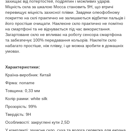
захищає від потертостей, подряпин і можливих ударів.
Міцність скла за шкалою Мосса становить 9
H
, що втричі
перевищує міцність захисної плівки. Завдяки олеофобному
покриттю на склі практично не залишаються відбитки пальців і
його простіше очищати. Наклеєне скло практично не помітно
на смартфоні та не відчувається під час використання.
Загартоване скло не впливає на роботу сенсора смартфона
та забезпечує 100% передавання кольорів. Наклеїти скло
набагато простіше, ніж плівку, і це можна зробити в домашніх
умовах.
Характеристики:
Країна-виробник: Китай
Фірма:
noname
Товщина: 0,33 мм
Колір рамки: white silk
Прозорість: 99%
Твердість: 9
H
Особливості: закруглені кути 2,5D
У комплекті: захисне скло, суха та волога серветка для екрана