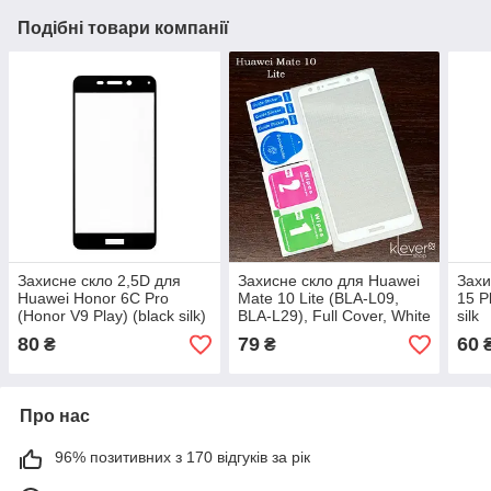
Подібні товари компанії
Захисне скло 2,5D для
Захисне скло для Huawei
Захи
Huawei Honor 6С Pro
Mate 10 Lite (BLA-L09,
15 P
(Honor V9 Play) (black silk)
BLA-L29), Full Cover, White
silk
silk
80
79
60
₴
₴
Про нас
96% позитивних з 170 відгуків за рік