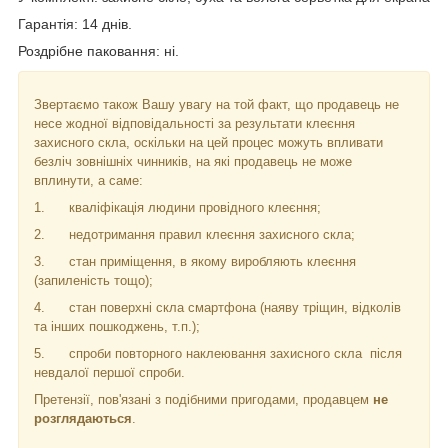
Гарантія: 14 днів.
Роздрібне паковання: ні.
Звертаємо також Вашу увагу на той факт, що продавець не
несе жодної відповідальності за результати клеєння
захисного скла, оскільки на цей процес можуть впливати
безліч зовнішніх чинників, на які продавець не може
вплинути, а саме:
1.
кваліфікація людини провідного клеєння;
2.
недотримання правил клеєння захисного скла;
3.
стан приміщення, в якому виробляють клеєння
(запиленість тощо);
4.
стан поверхні скла смартфона (наяву тріщин, відколів
та інших пошкоджень, т.п.);
5.
спроби повторного наклеювання захисного скла
після
невдалої першої спроби.
Претензії, пов'язані з подібними пригодами, продавцем
не
розглядаються
.