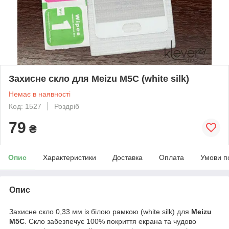
Захисне скло для Meizu M5C (white silk)
Немає в наявності
Код: 1527
Роздріб
79
₴
Опис
Характеристики
Доставка
Оплата
Умови п
Опис
Захисне скло 0,33 мм із білою рамкою (white silk) для
Meizu
M5C
. Скло забезпечує 100% покриття екрана та чудово