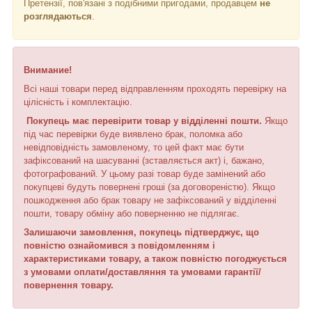
Претензії, пов'язані з подібними пригодами, продавцем
не
розглядаються
.
Внимание!
Всі наші товари перед відправленням проходять перевірку на
цілісність і комплектацію.
Покупець має перевірити товар у відділенні пошти.
Якщо
під час перевірки буде виявлено брак, поломка або
невідповідність замовленому, то цей факт має бути
зафіксований на шасуванні (зставляється акт) і, бажано,
фотографований. У цьому разі товар буде замінений або
покупцеві будуть повернені гроші (за договореністю). Якщо
пошкодження або брак товару не зафіксований у відділенні
пошти, товару обміну або поверненню не підлягає.
Залишаючи замовлення, покупець підтверджує, що
повністю ознайомився з повідомленням і
характеристиками товару, а також повністю погоджується
з умовами оплати/доставляння та умовами гарантії/
повернення товару.