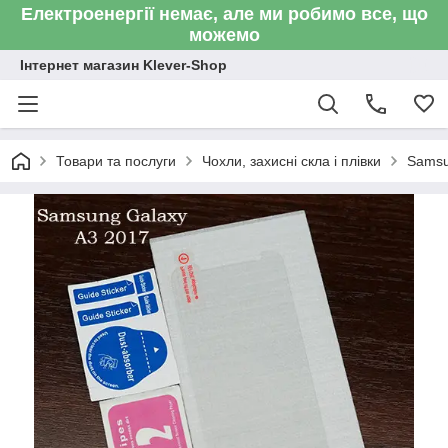
Електроенергії немає, але ми робимо все, що
можемо
Інтернет магазин Klever-Shop
Товари та послуги
Чохли, захисні скла і плівки
Sams