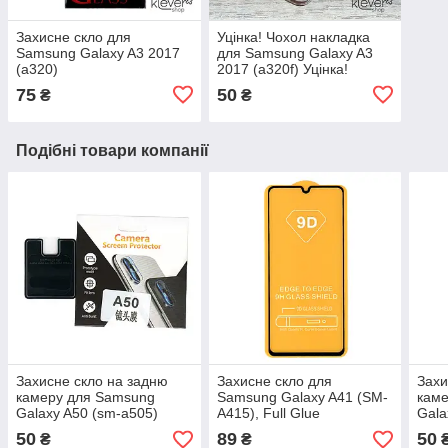
Захисне скло для
Уцінка! Чохол накладка
Samsung Galaxy A3 2017
для Samsung Galaxy A3
(a320)
2017 (a320f) Уцінка!
75
50
₴
₴
Подібні товари компанії
Захисне скло на задню
Захисне скло для
Захи
камеру для Samsung
Samsung Galaxy A41 (SM-
кам
Galaxy A50 (sm-a505)
A415), Full Glue
Gala
50
89
50
₴
₴