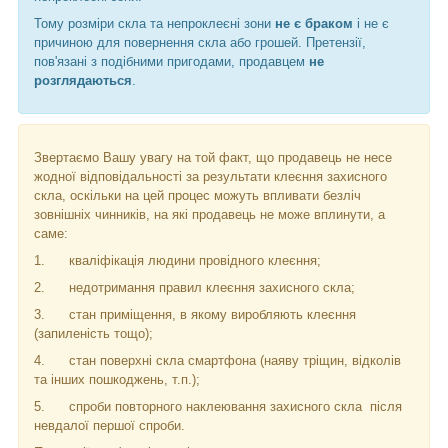
Тому розміри скла та непроклеєні зони
не є браком
і не є
причиною для повернення скла або грошей. Претензії
,
пов'язані з подібними пригодами
,
продавцем
не
розглядаються
.
Звертаємо Вашу увагу на той факт, що продавець не несе
жодної відповідальності за результати клеєння захисного
скла, оскільки на цей процес можуть впливати безліч
зовнішніх чинників, на які продавець не може вплинути, а
саме:
1.
кваліфікація людини провідного клеєння;
2.
недотримання правил клеєння захисного скла;
3.
стан приміщення, в якому виробляють клеєння
(запиленість тощо);
4.
стан поверхні скла смартфона (наяву тріщин, відколів
та інших пошкоджень, т.п.);
5.
спроби повторного наклеювання захисного скла
після
невдалої першої спроби.