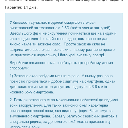
Гарантія: 14 днів.
У більшості сучасних моделей смартфонів екран
виготовлений за технологією 2,5D (тобто злегка загнутий).
Здебільшого фізичне скруглення починається ще на видимій
частині дисплея. І хоча його не видно, саме воно не дає
якісно наклеїти захисне скло.
Просте захисне скло не
закриватиме весь екран, оскільки в іншому разі воно просто
не приклеїться нормально, і його краї висять у повітрі.
Виробники захисного скла розв'язують цю проблему двома
способами:
1) Захисне скло завідомо менше екрана. У цьому разі воно
повністю приклеїться й добре сидітиме на смартфоні, однак
для таких захисних скел допустимі відступи в 3-6 мм із
кожного боку смартфона.
2. Розміри захисного скла максимально наближені до видимої
зони заокруглення. Для таких захисних скел характерна
поява непроклеєної зони, яка видно
у формі білих смуг за
вимкненого смартфона. Зараз у багатьох сервісних центрах є
спеціальна рідина, за допомогою якої можна приховати ці
непроклеєні зони.