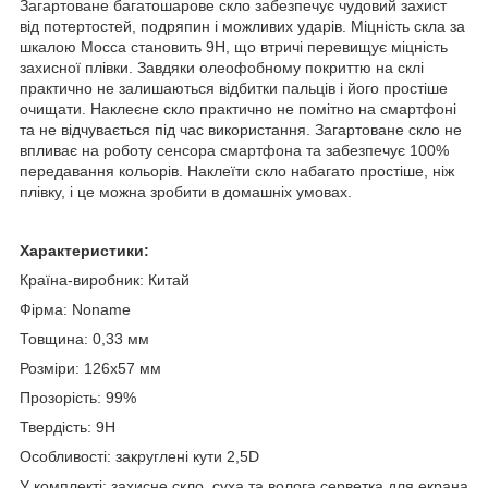
Загартоване багатошарове скло забезпечує чудовий захист
від потертостей, подряпин і можливих ударів. Міцність скла за
шкалою Мосса становить 9
H
, що втричі перевищує міцність
захисної плівки. Завдяки олеофобному покриттю на склі
практично не залишаються відбитки пальців і його простіше
очищати. Наклеєне скло практично не помітно на смартфоні
та не відчувається під час використання. Загартоване скло не
впливає на роботу сенсора смартфона та забезпечує 100%
передавання кольорів. Наклеїти скло набагато простіше, ніж
плівку, і це можна зробити в домашніх умовах.
Характеристики:
Країна-виробник: Китай
Фірма:
Noname
Товщина: 0,33 мм
Розміри: 126х57 мм
Прозорість: 99%
Твердість: 9
H
Особливості: закруглені кути 2,5D
У комплекті: захисне скло, суха та волога серветка для екрана