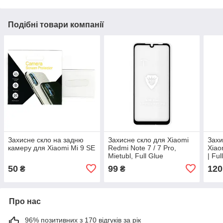
Подібні товари компанії
Захисне скло на задню
Захисне скло для Xiaomi
Захи
камеру для Xiaomi Mi 9 SE
Redmi Note 7 / 7 Pro,
Xiao
Mietubl, Full Glue
| Ful
50
99
120
₴
₴
Про нас
96% позитивних з 170 відгуків за рік