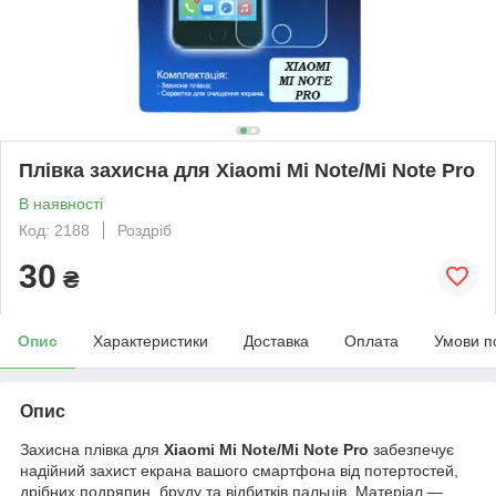
Плівка захисна для Xiaomi Mi Note/Mi Note Pro
В наявності
Код: 2188
Роздріб
30
₴
Опис
Характеристики
Доставка
Оплата
Умови п
Опис
Захисна плівка для
Xiaomi Mi Note/Mi Note Pro
забезпечує
надійний захист екрана вашого смартфона від потертостей,
дрібних подряпин, бруду та відбитків пальців. Матеріал —