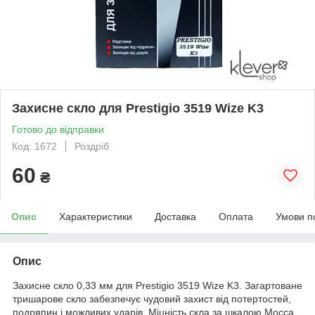
Захисне скло для Prestigio 3519 Wize K3
Готово до відправки
Код: 1672
Роздріб
60
₴
Опис
Характеристики
Доставка
Оплата
Умови п
Опис
Захисне скло 0,33 мм для Prestigio 3519 Wize K3. Загартоване
тришарове скло забезпечує чудовий захист від потертостей,
подряпин і можливих ударів. Міцність скла за шкалою Мосса