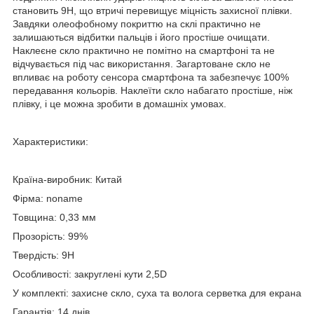
становить 9
H
, що втричі перевищує міцність захисної плівки.
Завдяки олеофобному покриттю на склі практично не
залишаються відбитки пальців і його простіше очищати.
Наклеєне скло практично не помітно на смартфоні та не
відчувається під час використання. Загартоване скло не
впливає на роботу сенсора смартфона та забезпечує 100%
передавання кольорів. Наклеїти скло набагато простіше, ніж
плівку, і це можна зробити в домашніх умовах.
Характеристики:
Країна-виробник: Китай
Фірма:
noname
Товщина: 0,33 мм
Прозорість: 99%
Твердість: 9
H
Особливості: закруглені кути 2,5D
У комплекті: захисне скло, суха та волога серветка для екрана
Гарантія: 14 днів.