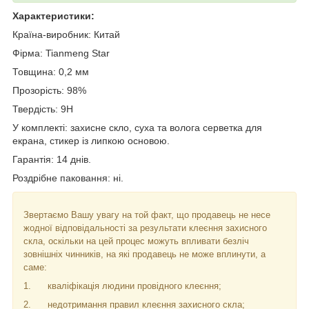
Характеристики:
Країна-виробник: Китай
Фірма:
Tianmeng Star
Товщина: 0,2 мм
Прозорість: 98%
Твердість: 9
H
У комплекті: захисне скло, суха та волога серветка для
екрана, стикер із липкою основою.
Гарантія: 14 днів.
Роздрібне паковання: ні.
Звертаємо Вашу увагу на той факт, що продавець не несе
жодної відповідальності за результати клеєння захисного
скла, оскільки на цей процес можуть впливати безліч
зовнішніх чинників, на які продавець не може вплинути, а
саме:
1.
кваліфікація людини провідного клеєння;
2.
недотримання правил клеєння захисного скла;