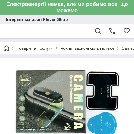
Електроенергії немає, але ми робимо все, що
можемо
Інтернет магазин Klever-Shop
Товари та послуги
Чохли, захисні скла і плівки
Sams