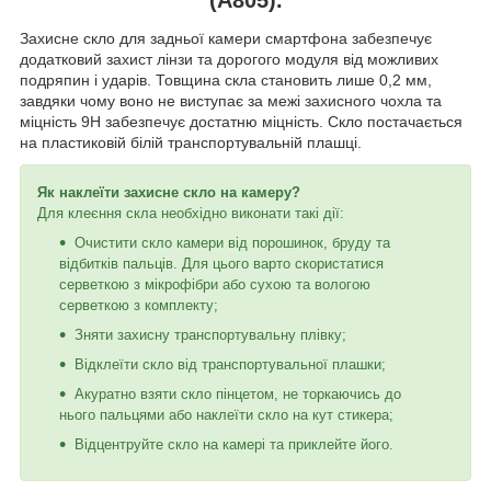
Захисне скло для задньої камери смартфона забезпечує
додатковий захист лінзи та дорогого модуля від можливих
подряпин і ударів. Товщина скла становить лише 0,2 мм,
завдяки чому воно не виступає за межі захисного чохла та
міцність 9H забезпечує достатню міцність. Скло постачається
на пластиковій білій транспортувальній плашці.
Як наклеїти захисне скло на камеру?
Для клеєння скла необхідно виконати такі дії:
Очистити скло камери від порошинок, бруду та
відбитків пальців. Для цього варто скористатися
серветкою з мікрофібри або сухою та вологою
серветкою з комплекту;
Зняти захисну транспортувальну плівку;
Відклеїти скло від транспортувальної плашки;
Акуратно взяти скло пінцетом, не торкаючись до
нього пальцями або наклеїти скло на кут стикера;
Відцентруйте скло на камері та приклейте його.