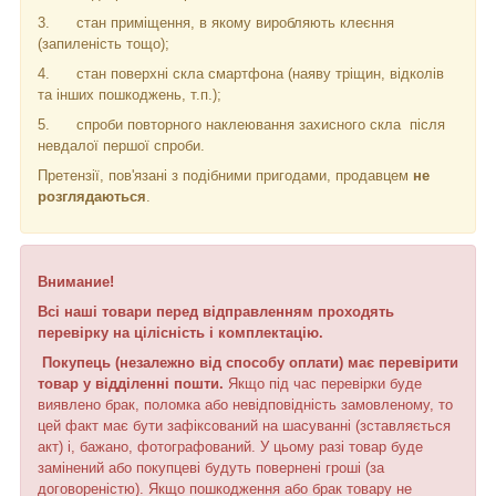
3.
стан приміщення, в якому виробляють клеєння
(запиленість тощо);
4.
стан поверхні скла смартфона (наяву тріщин, відколів
та інших пошкоджень, т.п.);
5.
спроби повторного наклеювання захисного скла
після
невдалої першої спроби.
Претензії, пов'язані з подібними пригодами, продавцем
не
розглядаються
.
Внимание!
Всі наші товари перед відправленням проходять
перевірку на цілісність і комплектацію.
Покупець (незалежно від способу оплати) має перевірити
товар у відділенні пошти.
Якщо під час перевірки буде
виявлено брак, поломка або невідповідність замовленому, то
цей факт має бути зафіксований на шасуванні (зставляється
акт) і, бажано, фотографований. У цьому разі товар буде
замінений або покупцеві будуть повернені гроші (за
договореністю). Якщо пошкодження або брак товару не