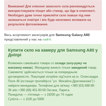
Внимание! Для клеєння захисного скла рекомендується
використовувати пінцет або стикер, що йде в комплекті.
Необхідно дуже точно приклеїти скло інакше під ним
залишиться повітря і він буде негативно впливати на
результати фотознімання.
Весь асортимент аксесуарів для
Samsung Galaxy A80
представлений у нас на
сайті
.
Купити скло на камеру для
Samsung A80
у
Дніпрі
Возможен самовывоз товара со
склада
(
шоу-руму чи
магазину немає
). Менеджер винесе тільки
заведений
товар.
Самовитяг здійснюється тільки за попередньою
договореністю. Покупцеві потрібно під'їхати на ін. Олександра
Поле 46 (останція тролейбуса "ул. Михайла Драгоманова") і
набрати менеджера. Телефони для зв'язку +380 (63) 688-90-
36 або +380 (68) 401-00-58 Оксана, Лариса.
Понеділок — п'ятниця — з 19200 до 74 годин
Субота — з 1100 до 5900