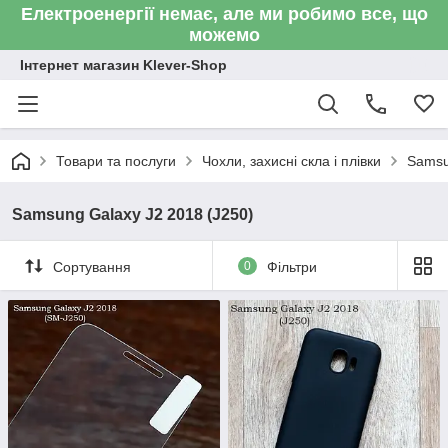
Електроенергії немає, але ми робимо все, що
можемо
Інтернет магазин Klever-Shop
Товари та послуги
Чохли, захисні скла і плівки
Sams
Samsung Galaxy J2 2018 (J250)
Сортування
0
Фільтри