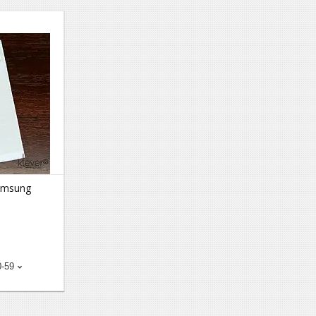
amsung
0-59