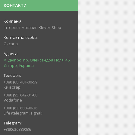
КОНТАКТИ
Інтернет магазин Klever-Shop
Оксана
м. Дніпро, пр. Олександра Поля, 46,
Дніпро, Україна
+380 (68) 401-00-59
Київстар
+380 (95) 642-31-00
Vodafone
+380 (63) 688-90-36
Life (telegram, signal)
+380636889036