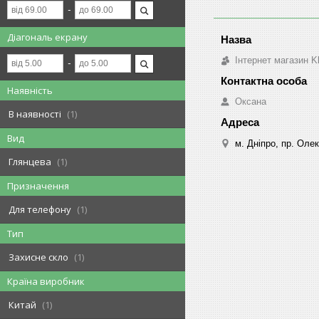
Діагональ екрану
Інтернет магазин K
Наявність
Оксана
В наявності
1
Вид
м. Дніпро, пр. Оле
Глянцева
1
Призначення
Для телефону
1
Тип
Захисне скло
1
Країна виробник
Китай
1