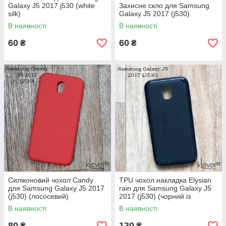
Galaxy J5 2017 j530 (white
Захисне скло для Samsung
silk)
Galaxy J5 2017 (j530)
В наявності
В наявності
60
60
₴
₴
Силіконовий чохол Candy
TPU чохол накладка Elysian
для Samsung Galaxy J5 2017
rain для Samsung Galaxy J5
(j530) (лососевий)
2017 (j530) (чорний із
блискітками)
В наявності
В наявності
80
130
₴
₴