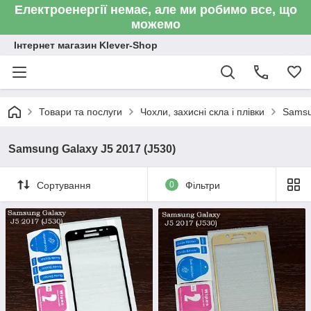
Електроенергії немає, але ми робимо все, що
можемо
Інтернет магазин Klever-Shop
Товари та послуги
Чохли, захисні скла і плівки
Sams
Samsung Galaxy J5 2017 (J530)
Сортування
0
Фільтри