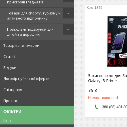
пристроїв і гаджетів
1845
Товари для спорту, туризму й
активного відпочинку
Прикольні подарунки для
дітей та дорослих
Товари зі знижками
Статті
Відгуки
Захисне скло для S
Договір публічної оферти
Galaxy J5 Prime
Співпраця
75 ₴
Немає в наявності
Про нас
+380 (68) 401-0
ФІЛЬТРИ
Ціна