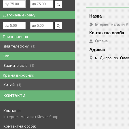
Діагональ екрану
Інтернет магазин K
Призначення
Оксана
Для телефону
1
Тип
м. Дніпро, пр. Оле
Захисне скло
1
Країна виробник
Китай
1
КОНТАКТИ
Інтернет магазин Klever-Shop