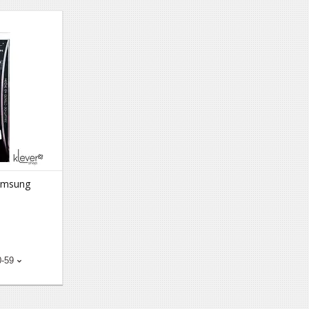
amsung
0-59