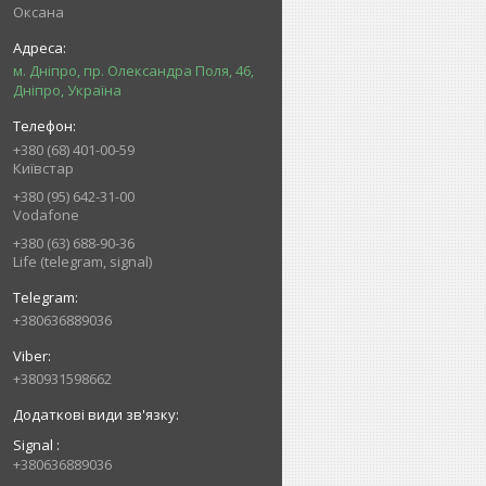
Оксана
м. Дніпро, пр. Олександра Поля, 46,
Дніпро, Україна
+380 (68) 401-00-59
Київстар
+380 (95) 642-31-00
Vodafone
+380 (63) 688-90-36
Life (telegram, signal)
+380636889036
+380931598662
Signal
+380636889036