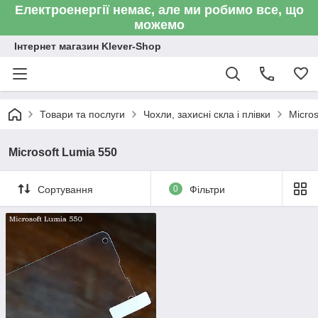
Електроенергії немає, але ми робимо все, що
можемо
Інтернет магазин Klever-Shop
Товари та послуги
Чохли, захисні скла і плівки
Micros
Microsoft Lumia 550
Сортування
0
Фільтри