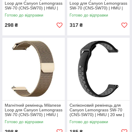
Loop для Canyon Lemongrass
Loop для Canyon Lemongrass
SW-70 (CNS-SW70) | HMU |
SW-70 (CNS-SW70) | HMU |
20 мм | Rose Gold
20 мм | champagne gold&blue
Готово до відправки
Готово до відправки
298
317
₴
₴
Магнітний ремінець Milanese
Силіконовий ремінець для
Loop для Canyon Lemongrass
Canyon Lemongrass SW-70
SW-70 (CNS-SW70) | HMU |
(CNS-SW70) | HMU | 20 мм |
20 мм | Vintage Gold
чорний та сірий
Готово до відправки
Готово до відправки
298
185
₴
₴