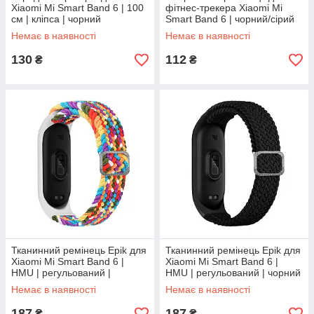
Xiaomi Mi Smart Band 6 | 100
фітнес-трекера Xiaomi Mi
cм | кліпса | чорний
Smart Band 6 | чорний/сірий
Немає в наявності
Немає в наявності
130
112
₴
₴
Тканинний ремінець Epik для
Тканинний ремінець Epik для
Xiaomi Mi Smart Band 6 |
Xiaomi Mi Smart Band 6 |
HMU | регульований |
HMU | регульований | чорний
райдужний
Немає в наявності
Немає в наявності
187
187
₴
₴