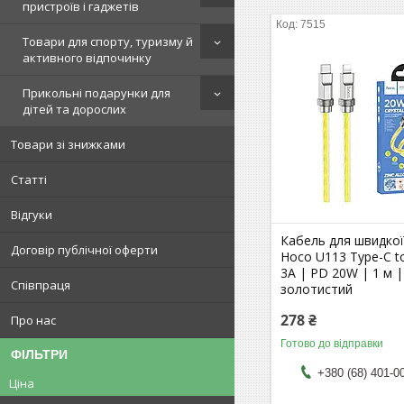
пристроїв і гаджетів
7515
Товари для спорту, туризму й
активного відпочинку
Прикольні подарунки для
дітей та дорослих
Товари зі знижками
Статті
Відгуки
Кабель для швидкої
Договір публічної оферти
Hoco U113 Type-C to
3A | PD 20W | 1 м |
Співпраця
золотистий
278 ₴
Про нас
Готово до відправки
ФІЛЬТРИ
+380 (68) 401-0
Ціна