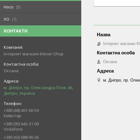
Hoco
5
XO
1
КОНТАКТИ
Інтернет магазин K
Інтернет магазин Klever-Shop
Оксана
Оксана
м. Дніпро, пр. Оле
м. Дніпро, пр. Олександра Поля, 46,
Дніпро, Україна
+380 (68) 401-00-59
Київстар
+380 (95) 642-31-00
Vodafone
+380 (63) 688-90-36