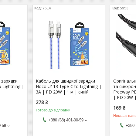
7514
5953
 зарядки
Кабель для швидкої зарядки
Оригіналь
 Lightning |
Hoco U113 Type-C to Lightning |
та синхрон
3A | PD 20W | 1 м | синій
Freeway PD
| PD 20W |
278 ₴
169 ₴
Готово до відправки
Немає в наяв
+380 (68) 401-00-59
0-59
+380 