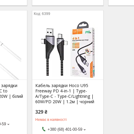
6399
 зарядки
Кабель зарядки Hoco U95
C to
Freeway PD 4-in-1 | Type-
 20W | білий
A/Type-C - Type-C/Lightning |
60W/PD 20W | 1.2м | чорний
329 ₴
Немає в наявності
0-59
+380 (68) 401-00-59