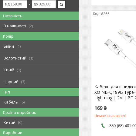
6265
Наявність
В наявності
2
Колір
Білий
1
Золотистий
1
Синій
1
Чорний
3
Кабель для швидкої
XO NB-Q189B Type-
Тип
Lightning | 2м | PD
Кабель
6
169 ₴
Країна виробник
Немає в наявності
Китай
6
+380 (68) 401-0
Виробник