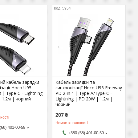
5954
ний кабель зарядки
Кабель зарядки та
ізації Hoco U95
синхронізації Hoco U95 Freeway
 | Type-C - Lightning
PD 2-in-1 | Type-A/Type-C -
 1.2м | чорний
Lightning | PD 20W | 1.2м |
чорний
207 ₴
ності
Немає в наявності
(68) 401-00-59
+380 (68) 401-00-59