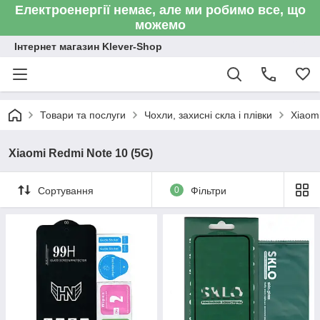
Електроенергії немає, але ми робимо все, що
можемо
Інтернет магазин Klever-Shop
Товари та послуги
Чохли, захисні скла і плівки
Xiaom
Xiaomi Redmi Note 10 (5G)
Сортування
0
Фільтри