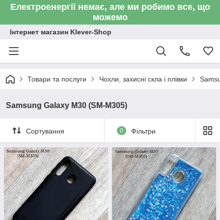
Електроенергії немає, але ми робимо все, що
можемо
Інтернет магазин Klever-Shop
Товари та послуги
Чохли, захисні скла і плівки
Sams
Samsung Galaxy M30 (SM-M305)
Сортування
0
Фільтри