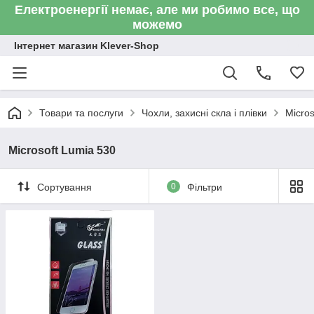
Електроенергії немає, але ми робимо все, що
можемо
Інтернет магазин Klever-Shop
Товари та послуги
Чохли, захисні скла і плівки
Micros
Microsoft Lumia 530
Сортування
0
Фільтри